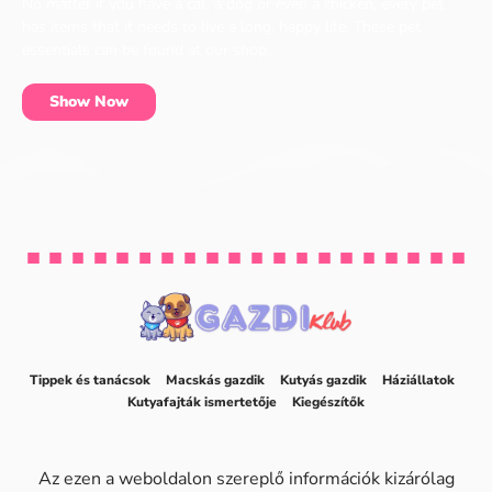
No matter if you have a cat, a dog or even a chicken, every pet
has items that it needs to live a long, happy life. These pet
essentials can be found at our shop.
Show Now
Tippek és tanácsok
Macskás gazdik
Kutyás gazdik
Háziállatok
Kutyafajták ismertetője
Kiegészítők
Az ezen a weboldalon szereplő információk kizárólag