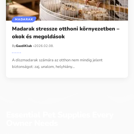
MADARAK
Madarak stressze otthoni környezetben –
okok és megoldások
By
GazdiKlub
2026.02.08.
A díszmadarak számára az otthon nem mindig jelent
biztonságot: zaj, unalom, helyhiány…
Essential Pet Supplies Every
Owner Needs