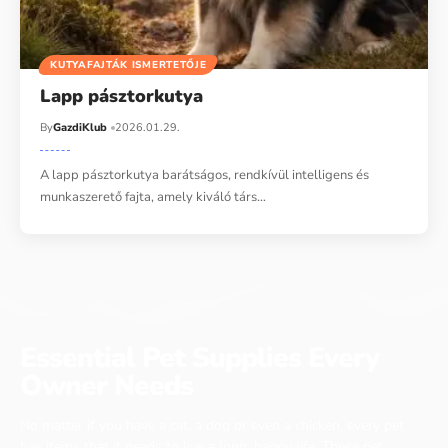
KUTYAFAJTÁK ISMERTETŐJE
Lapp pásztorkutya
By
GazdiKlub
2026.01.29.
A lapp pásztorkutya barátságos, rendkívül intelligens és
munkaszerető fajta, amely kiváló társ…
Essential Pet Supplies Every
Owner Needs
No matter if you have a cat, a dog or even a chicken, every pet
has items that it needs to live a long, happy life. These pet