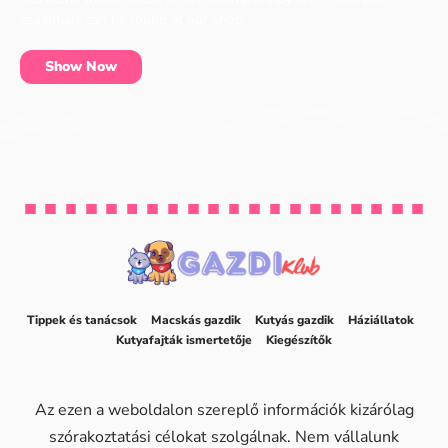
essentials can be found at our shop.
Show Now
Tippek és tanácsok
Macskás gazdik
Kutyás gazdik
Háziállatok
Kutyafajták ismertetője
Kiegészítők
Az ezen a weboldalon szereplő információk kizárólag
szórakoztatási célokat szolgálnak. Nem vállalunk