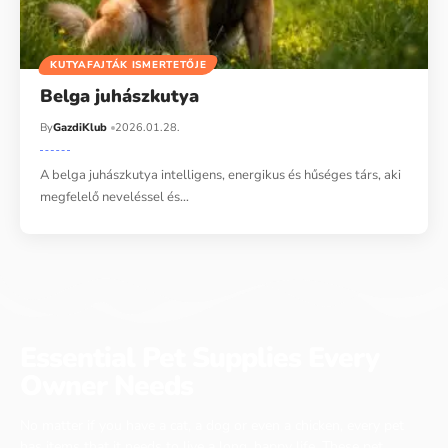
KUTYAFAJTÁK ISMERTETŐJE
Belga juhászkutya
By
GazdiKlub
2026.01.28.
A belga juhászkutya intelligens, energikus és hűséges társ, aki
megfelelő neveléssel és…
Essential Pet Supplies Every
Owner Needs
No matter if you have a cat, a dog or even a chicken, every pet
has items that it needs to live a long, happy life. These pet