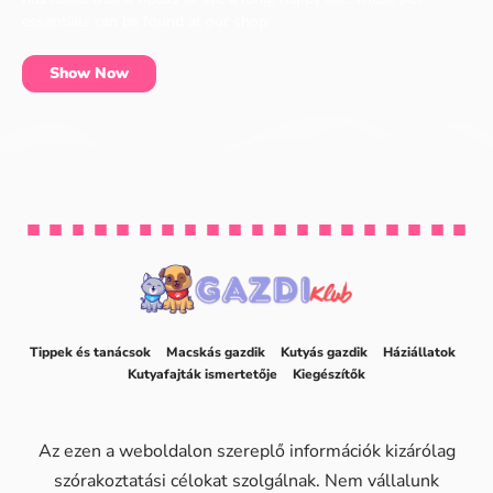
essentials can be found at our shop.
Show Now
Tippek és tanácsok
Macskás gazdik
Kutyás gazdik
Háziállatok
Kutyafajták ismertetője
Kiegészítők
Az ezen a weboldalon szereplő információk kizárólag
szórakoztatási célokat szolgálnak. Nem vállalunk