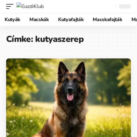
Kutyák
Macskák
Kutyafajták
Macskafajták
M
Címke:
kutyaszerep