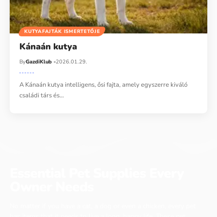
KUTYAFAJTÁK ISMERTETŐJE
Kánaán kutya
By
GazdiKlub
2026.01.29.
A Kánaán kutya intelligens, ősi fajta, amely egyszerre kiváló
családi társ és…
Essential Pet Supplies Every
Owner Needs
No matter if you have a cat, a dog or even a chicken, every pet
has items that it needs to live a long, happy life. These pet