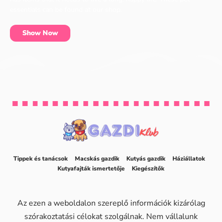
essentials can be found at our shop.
Show Now
Tippek és tanácsok
Macskás gazdik
Kutyás gazdik
Háziállatok
Kutyafajták ismertetője
Kiegészítők
Az ezen a weboldalon szereplő információk kizárólag
szórakoztatási célokat szolgálnak. Nem vállalunk