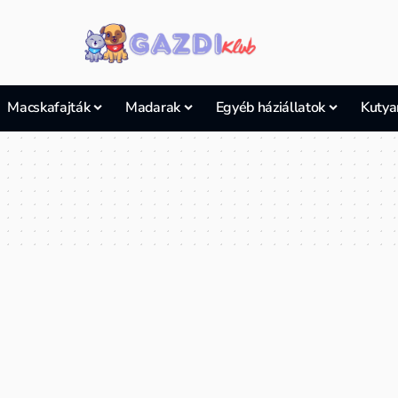
Macskafajták
Madarak
Egyéb háziállatok
Kutya