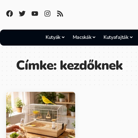
Kutyák
Macskák
Kutyafajták
Címke:
kezdőknek