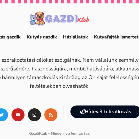
ás gazdik
Kutyás gazdik
Háziállatok
Kutyafajták ismertet
 szórakoztatási célokat szolgálnak. Nem vállalunk semmilye
ogszerűségére, hasznosságára, megbízhatóságára, alkalma
ő bármilyen támaszkodás kizárólag az Ön saját felelősségére 
feltételekben olvashatók.
Hírlevél feliratkozás
GazdiKlub – Minden jog fenntartva.