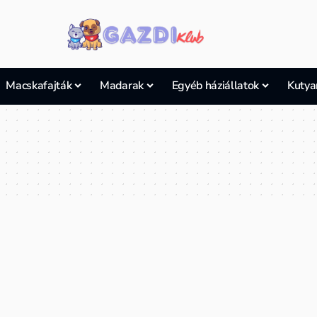
Macskafajták
Madarak
Egyéb háziállatok
Kutya