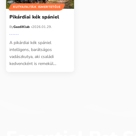
KUTYAFAJTÁK ISMERTETŐJE
Pikárdiai kék spániel
By
GazdiKlub
2026.01.29.
A pikárdiai kék spániel
intelligens, barátságos
vadászkutya, aki családi
kedvencként is remekül…