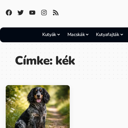
Kutyák
Macskák
Kutyafajták
Címke:
kék