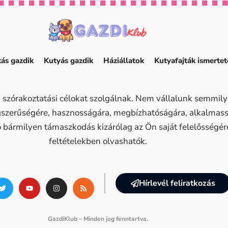
ás gazdik
Kutyás gazdik
Háziállatok
Kutyafajták ismertet
 szórakoztatási célokat szolgálnak. Nem vállalunk semmilye
ogszerűségére, hasznosságára, megbízhatóságára, alkalma
ő bármilyen támaszkodás kizárólag az Ön saját felelősségére 
feltételekben olvashatók.
Hírlevél feliratkozás
GazdiKlub – Minden jog fenntartva.