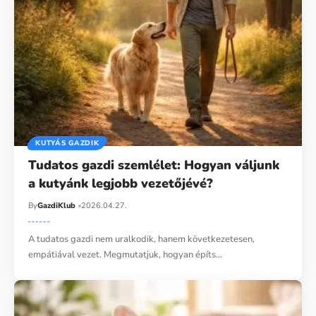
KUTYÁS GAZDIK
Tudatos gazdi szemlélet: Hogyan váljunk
a kutyánk legjobb vezetőjévé?
By
GazdiKlub
2026.04.27.
A tudatos gazdi nem uralkodik, hanem következetesen,
empátiával vezet. Megmutatjuk, hogyan építs…