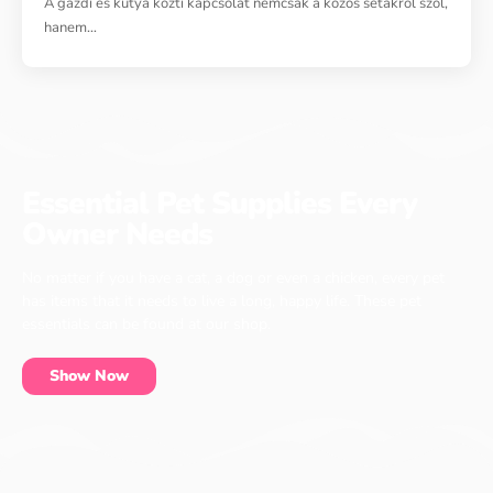
A gazdi és kutya közti kapcsolat nemcsak a közös sétákról szól,
hanem…
Essential Pet Supplies Every
Owner Needs
No matter if you have a cat, a dog or even a chicken, every pet
has items that it needs to live a long, happy life. These pet
essentials can be found at our shop.
Show Now