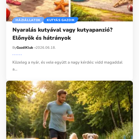
HÁZIÁLLATOK
KUTYÁS GAZDIK
Nyaralás kutyával vagy kutyapanzió?
Előnyök és hátrányok
By
GazdiKlub
2026.06.18.
Közeleg a nyár, és vele együtt a nagy kérdés: vidd magaddal
a…