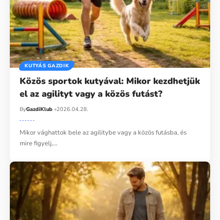
KUTYÁS GAZDIK
Közös sportok kutyával: Mikor kezdhetjük
el az agilityt vagy a közös futást?
By
GazdiKlub
2026.04.28.
Mikor vághattok bele az agilitybe vagy a közös futásba, és
mire figyelj,…