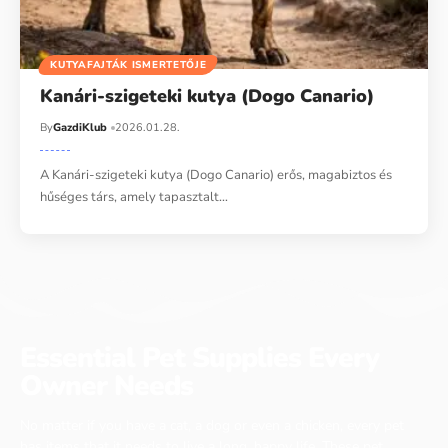
KUTYAFAJTÁK ISMERTETŐJE
Kanári-szigeteki kutya (Dogo Canario)
By
GazdiKlub
2026.01.28.
A Kanári-szigeteki kutya (Dogo Canario) erős, magabiztos és
hűséges társ, amely tapasztalt…
Essential Pet Supplies Every
Owner Needs
No matter if you have a cat, a dog or even a chicken, every pet
has items that it needs to live a long, happy life. These pet