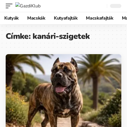
Kutyák
Macskák
Kutyafajták
Macskafajták
M
Címke:
kanári-szigetek