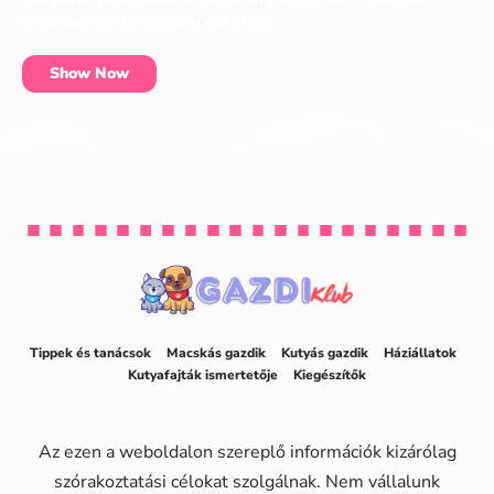
essentials can be found at our shop.
Show Now
Tippek és tanácsok
Macskás gazdik
Kutyás gazdik
Háziállatok
Kutyafajták ismertetője
Kiegészítők
Az ezen a weboldalon szereplő információk kizárólag
szórakoztatási célokat szolgálnak. Nem vállalunk