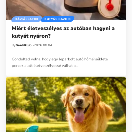
HÁZIÁLLATOK
KUTYÁS GAZDIK
Miért életveszélyes az autóban hagyni a
kutyát nyáron?
By
GazdiKlub
2026.08.04.
Gondoltad volna, hogy egy leparkolt autó hőmérséklete
percek alatt életveszélyessé válhat a…