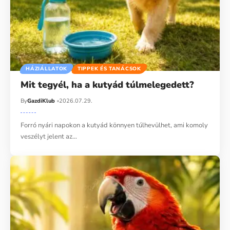
HÁZIÁLLATOK
TIPPEK ÉS TANÁCSOK
Mit tegyél, ha a kutyád túlmelegedett?
By
GazdiKlub
2026.07.29.
Forró nyári napokon a kutyád könnyen túlhevülhet, ami komoly
veszélyt jelent az…