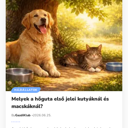
HÁZIÁLLATOK
Melyek a hőguta első jelei kutyáknál és
macskáknál?
By
GazdiKlub
2026.06.25.