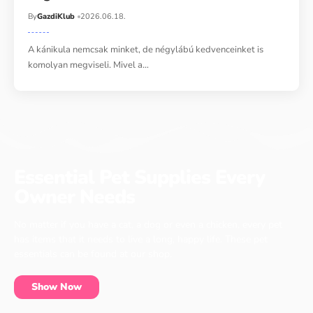
By
GazdiKlub
2026.06.18.
A kánikula nemcsak minket, de négylábú kedvenceinket is
komolyan megviseli. Mivel a…
Essential Pet Supplies Every
Owner Needs
No matter if you have a cat, a dog or even a chicken, every pet
has items that it needs to live a long, happy life. These pet
essentials can be found at our shop.
Show Now