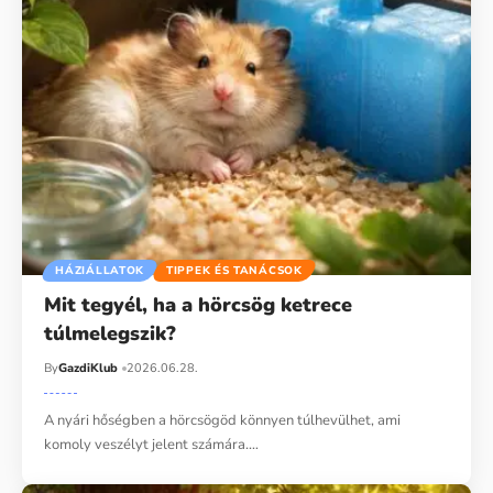
HÁZIÁLLATOK
TIPPEK ÉS TANÁCSOK
Mit tegyél, ha a hörcsög ketrece
túlmelegszik?
By
GazdiKlub
2026.06.28.
A nyári hőségben a hörcsögöd könnyen túlhevülhet, ami
komoly veszélyt jelent számára.…