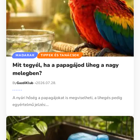
MADARAK
TIPPEK ÉS TANÁCSOK
Mit tegyél, ha a papagájod liheg a nagy
melegben?
By
GazdiKlub
2026.07.28.
A nyári hőség a papagájokat is megviselheti, a lihegés pedig
egyértelmű jelzés:…