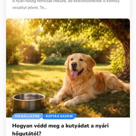
A nyári hőség nemcsak nekünk, de kedvenceinknek is komoly
veszélyt jelent. Te…
HÁZIÁLLATOK
KUTYÁS GAZDIK
Hogyan védd meg a kutyádat a nyári
hőgutától?