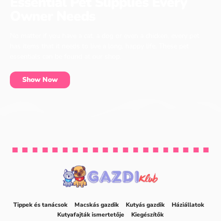
Essential Pet Supplies Every
Owner Needs
No matter if you have a cat, a dog or even a chicken, every pet
has items that it needs to live a long, happy life. These pet
essentials can be found at our shop.
Show Now
Tippek és tanácsok
Macskás gazdik
Kutyás gazdik
Háziállatok
Kutyafajták ismertetője
Kiegészítők