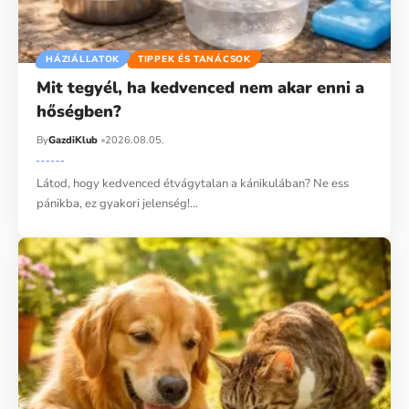
HÁZIÁLLATOK
TIPPEK ÉS TANÁCSOK
Mit tegyél, ha kedvenced nem akar enni a
hőségben?
By
GazdiKlub
2026.08.05.
Látod, hogy kedvenced étvágytalan a kánikulában? Ne ess
pánikba, ez gyakori jelenség!…