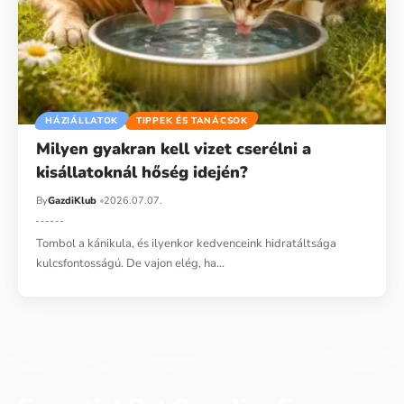
HÁZIÁLLATOK
TIPPEK ÉS TANÁCSOK
Milyen gyakran kell vizet cserélni a
kisállatoknál hőség idején?
By
GazdiKlub
2026.07.07.
Tombol a kánikula, és ilyenkor kedvenceink hidratáltsága
kulcsfontosságú. De vajon elég, ha…