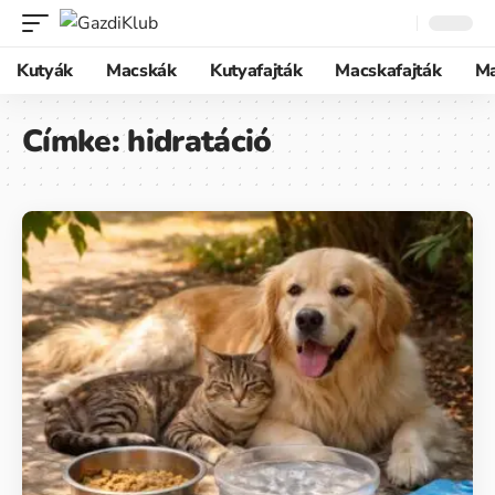
Kutyák
Macskák
Kutyafajták
Macskafajták
M
Címke:
hidratáció