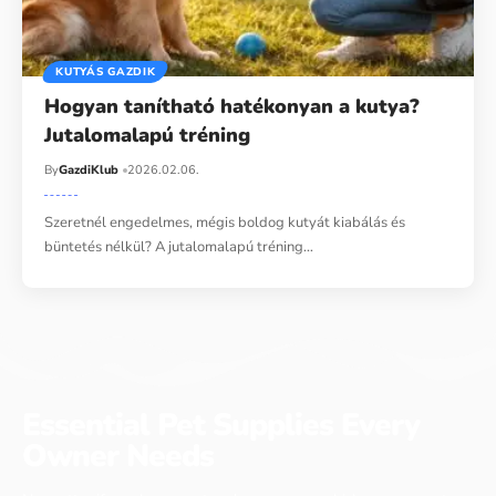
KUTYÁS GAZDIK
Hogyan tanítható hatékonyan a kutya?
Jutalomalapú tréning
By
GazdiKlub
2026.02.06.
Szeretnél engedelmes, mégis boldog kutyát kiabálás és
büntetés nélkül? A jutalomalapú tréning…
Essential Pet Supplies Every
Owner Needs