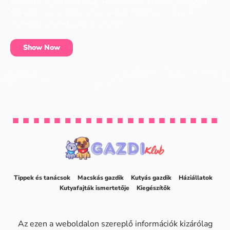
No matter if you have a cat, a dog or even a chicken, every pet
has items that it needs to live a long, happy life. These pet
essentials can be found at our shop.
Show Now
Tippek és tanácsok
Macskás gazdik
Kutyás gazdik
Háziállatok
Kutyafajták ismertetője
Kiegészítők
Az ezen a weboldalon szereplő információk kizárólag