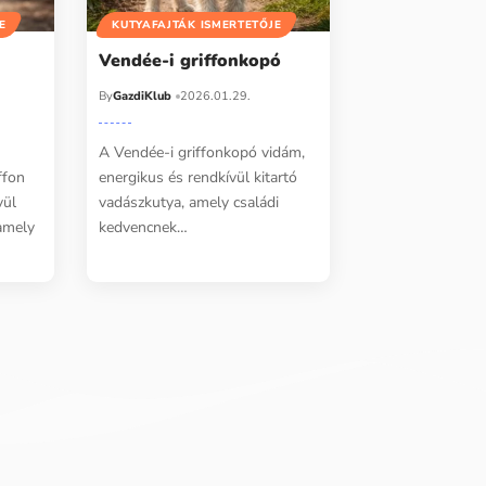
E
KUTYAFAJTÁK ISMERTETŐJE
Vendée-i griffonkopó
By
GazdiKlub
2026.01.29.
A Vendée-i griffonkopó vidám,
ffon
energikus és rendkívül kitartó
vül
vadászkutya, amely családi
amely
kedvencnek…