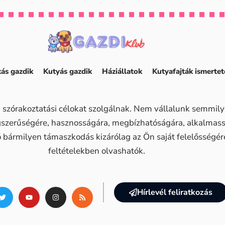
ás gazdik
Kutyás gazdik
Háziállatok
Kutyafajták ismertet
 szórakoztatási célokat szolgálnak. Nem vállalunk semmilye
ogszerűségére, hasznosságára, megbízhatóságára, alkalma
ő bármilyen támaszkodás kizárólag az Ön saját felelősségére 
feltételekben olvashatók.
Hírlevél feliratkozás