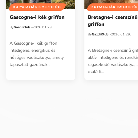
KUTYAFAJTÁK ISMERTETŐJE
KUTYAFAJTÁK ISMERTETŐJ
Gascogne-i kék griffon
Bretagne-i cserszínű
griffon
By
GazdiKlub
2026.01.29.
By
GazdiKlub
2026.01.29.
A Gascogne-i kék griffon
intelligens, energikus és
A Bretagne-i cserszínű gri
hűséges vadászkutya, amely
aktív, intelligens és rendkí
tapasztalt gazdának…
ragaszkodó vadászkutya, 
családi…