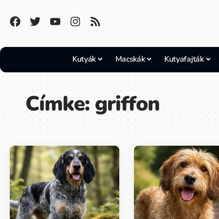
Kutyák
Macskák
Kutyafajták
Címke:
griffon