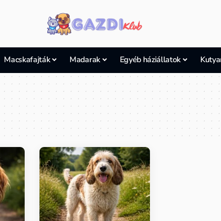
Macskafajták
Madarak
Egyéb háziállatok
Kutya