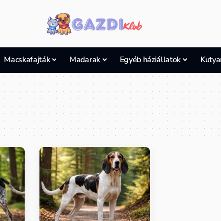
Macskafajták
Madarak
Egyéb háziállatok
Kutya