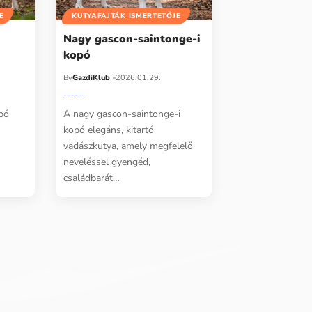
E
KUTYAFAJTÁK ISMERTETŐJE
k
Nagy gascon-saintonge-i
kopó
By
GazdiKlub
2026.01.29.
pó
A nagy gascon-saintonge-i
kopó elegáns, kitartó
vadászkutya, amely megfelelő
neveléssel gyengéd,
családbarát…