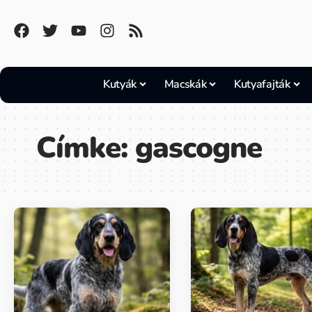
Kutyák
Macskák
Kutyafajták
Címke:
gascogne