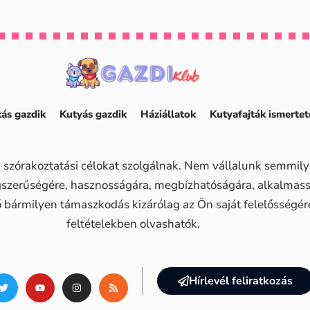
ás gazdik
Kutyás gazdik
Háziállatok
Kutyafajták ismertet
 szórakoztatási célokat szolgálnak. Nem vállalunk semmilye
ogszerűségére, hasznosságára, megbízhatóságára, alkalma
ő bármilyen támaszkodás kizárólag az Ön saját felelősségére 
feltételekben olvashatók.
Hírlevél feliratkozás