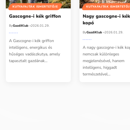
KUTYAFAJTÁK ISMERTETŐJE
KUTYAFAJTÁK ISMERTETŐJ
Gascogne-i kék griffon
Nagy gascogne-i ké
kopó
By
GazdiKlub
2026.01.29.
By
GazdiKlub
2026.01.29.
A Gascogne-i kék griffon
intelligens, energikus és
A nagy gascogne-i kék ko
hűséges vadászkutya, amely
nemcsak különleges
tapasztalt gazdának…
megjelenésével, hanem
intelligens, higgadt
természetével…