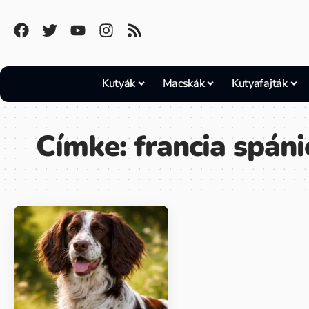
Kutyák
Macskák
Kutyafajták
Címke:
francia spáni