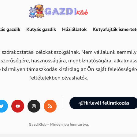
ás gazdik
Kutyás gazdik
Háziállatok
Kutyafajták ismertet
 szórakoztatási célokat szolgálnak. Nem vállalunk semmilye
ogszerűségére, hasznosságára, megbízhatóságára, alkalma
ő bármilyen támaszkodás kizárólag az Ön saját felelősségére 
feltételekben olvashatók.
Hírlevél feliratkozás
GazdiKlub – Minden jog fenntartva.