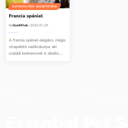
KUTYAFAJTÁK ISMERTETŐJE
Francia spániel
By
GazdiKlub
2026.01.29.
A francia spániel elegáns, mégis
strapabíró vadászkutya, aki
családi kedvencnek is ideális.…
Essential Pet S