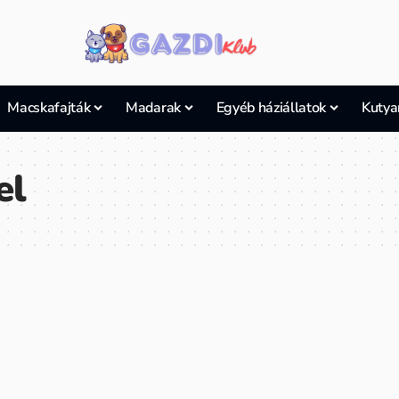
Macskafajták
Madarak
Egyéb háziállatok
Kutya
el