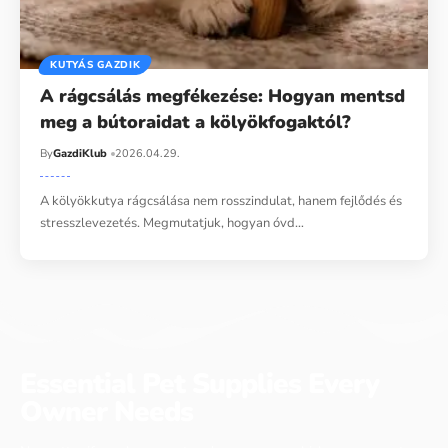
KUTYÁS GAZDIK
A rágcsálás megfékezése: Hogyan mentsd
meg a bútoraidat a kölyökfogaktól?
By
GazdiKlub
2026.04.29.
A kölyökkutya rágcsálása nem rosszindulat, hanem fejlődés és
stresszlevezetés. Megmutatjuk, hogyan óvd…
Essential Pet Supplies Every
Owner Needs