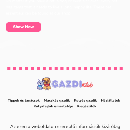
No matter if you have a cat, a dog or even a chicken, every pet
has items that it needs to live a long, happy life. These pet
essentials can be found at our shop.
Show Now
Tippek és tanácsok
Macskás gazdik
Kutyás gazdik
Háziállatok
Kutyafajták ismertetője
Kiegészítők
Az ezen a weboldalon szereplő információk kizárólag