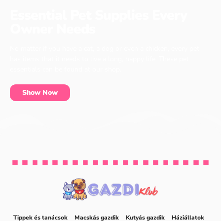
Essential Pet Supplies Every
Owner Needs
No matter if you have a cat, a dog or even a chicken, every pet
has items that it needs to live a long, happy life. These pet
essentials can be found at our shop.
Show Now
Tippek és tanácsok
Macskás gazdik
Kutyás gazdik
Háziállatok