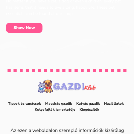
No matter if you have a cat, a dog or even a chicken, every pet
has items that it needs to live a long, happy life. These pet
essentials can be found at our shop.
Show Now
Tippek és tanácsok
Macskás gazdik
Kutyás gazdik
Háziállatok
Kutyafajták ismertetője
Kiegészítők
Az ezen a weboldalon szereplő információk kizárólag