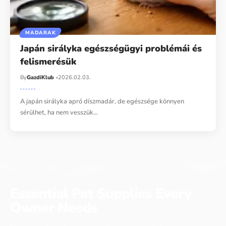
MADARAK
Japán sirályka egészségügyi problémái és
felismerésük
By
GazdiKlub
2026.02.03.
A japán sirályka apró díszmadár, de egészsége könnyen
sérülhet, ha nem vesszük…
Essential Pet Supplies Every
Owner Needs