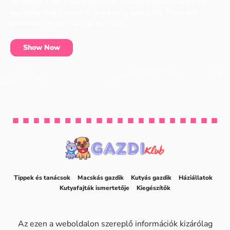
No matter if you have a cat, a dog or even a chicken, every pet
has items that it needs to live a long, happy life. These pet
essentials can be found at our shop.
Show Now
Tippek és tanácsok
Macskás gazdik
Kutyás gazdik
Háziállatok
Kutyafajták ismertetője
Kiegészítők
Az ezen a weboldalon szereplő információk kizárólag