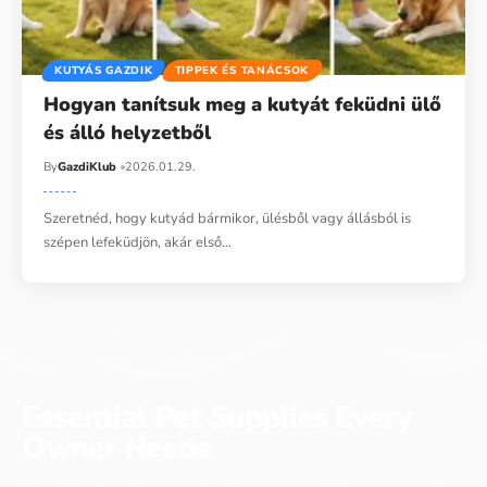
KUTYÁS GAZDIK
TIPPEK ÉS TANÁCSOK
Hogyan tanítsuk meg a kutyát feküdni ülő
és álló helyzetből
By
GazdiKlub
2026.01.29.
Szeretnéd, hogy kutyád bármikor, ülésből vagy állásból is
szépen lefeküdjön, akár első…
Essential Pet Supplies Every
Owner Needs