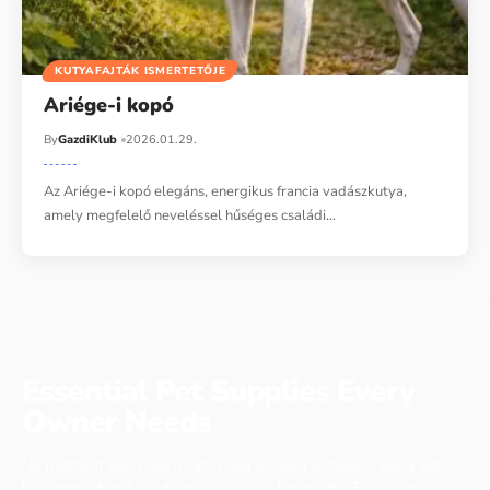
KUTYAFAJTÁK ISMERTETŐJE
Ariége-i kopó
By
GazdiKlub
2026.01.29.
Az Ariége-i kopó elegáns, energikus francia vadászkutya,
amely megfelelő neveléssel hűséges családi…
Essential Pet Supplies Every
Owner Needs
No matter if you have a cat, a dog or even a chicken, every pet
has items that it needs to live a long, happy life. These pet