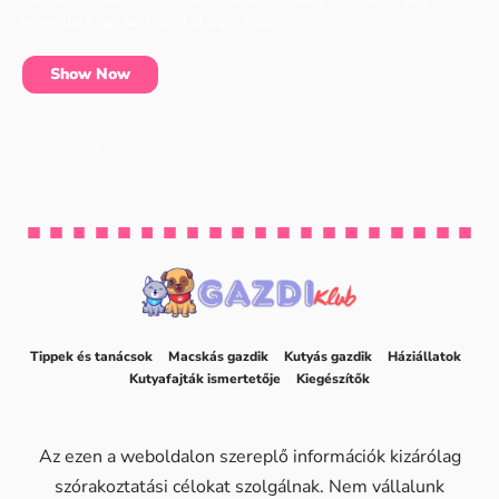
essentials can be found at our shop.
Show Now
Tippek és tanácsok
Macskás gazdik
Kutyás gazdik
Háziállatok
Kutyafajták ismertetője
Kiegészítők
Az ezen a weboldalon szereplő információk kizárólag
szórakoztatási célokat szolgálnak. Nem vállalunk