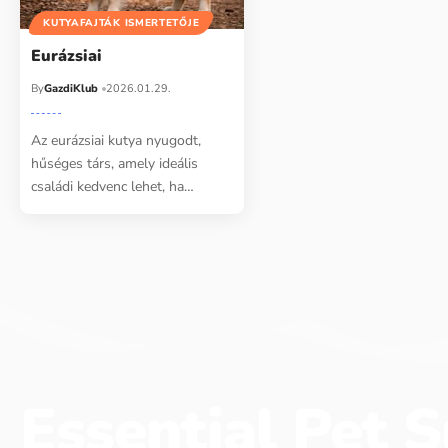
KUTYAFAJTÁK ISMERTETŐJE
Eurázsiai
By
GazdiKlub
2026.01.29.
Az eurázsiai kutya nyugodt,
hűséges társ, amely ideális
családi kedvenc lehet, ha…
Essential Pet S