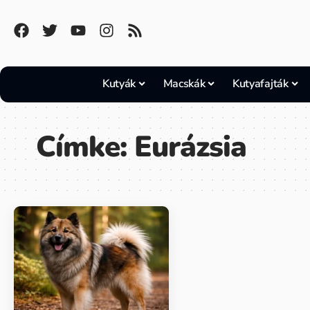
Kutyák
Macskák
Kutyafajták
Címke:
Eurázsia