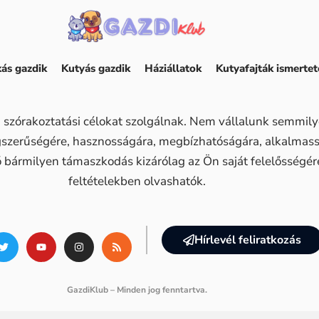
ás gazdik
Kutyás gazdik
Háziállatok
Kutyafajták ismertet
 szórakoztatási célokat szolgálnak. Nem vállalunk semmilye
ogszerűségére, hasznosságára, megbízhatóságára, alkalma
ő bármilyen támaszkodás kizárólag az Ön saját felelősségére 
feltételekben olvashatók.
Hírlevél feliratkozás
GazdiKlub – Minden jog fenntartva.