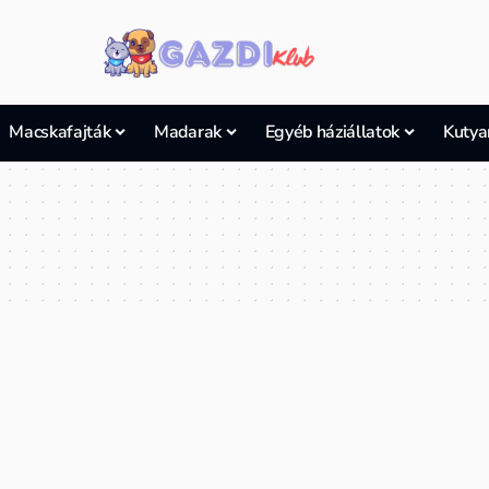
Macskafajták
Madarak
Egyéb háziállatok
Kutya