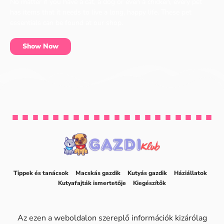
No matter if you have a cat, a dog or even a chicken, every pet
has items that it needs to live a long, happy life. These pet
essentials can be found at our shop.
Show Now
Tippek és tanácsok
Macskás gazdik
Kutyás gazdik
Háziállatok
Kutyafajták ismertetője
Kiegészítők
Az ezen a weboldalon szereplő információk kizárólag