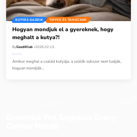
KUTYÁS GAZDIK
TIPPEK ÉS TANÁCSOK
Hogyan mondjuk el a gyereknek, hogy
meghalt a kutya?!
By
GazdiKlub
2026.02.13.
Amikor meghal a család kutyája, a szülők sokszor nem tudják,
hogyan mondják…
Essential Pet Supplies Every
Owner Needs