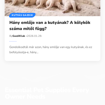
KUTYÁS GAZDIK
Hány emlője van a kutyának? A kölykök
száma mitől függ?
By
GazdiKlub
2026.01.29.
Gondolkodtál már azon, hány emlője van egy kutyának, és ez
befolyásolja‑e, hány…
Essential Pet Supplies Every
Owner Needs