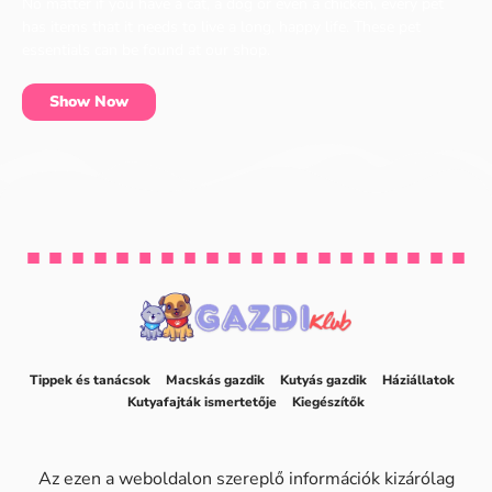
No matter if you have a cat, a dog or even a chicken, every pet
has items that it needs to live a long, happy life. These pet
essentials can be found at our shop.
Show Now
Tippek és tanácsok
Macskás gazdik
Kutyás gazdik
Háziállatok
Kutyafajták ismertetője
Kiegészítők
Az ezen a weboldalon szereplő információk kizárólag