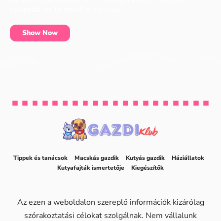
essentials can be found at our shop.
Show Now
Tippek és tanácsok
Macskás gazdik
Kutyás gazdik
Háziállatok
Kutyafajták ismertetője
Kiegészítők
Az ezen a weboldalon szereplő információk kizárólag
szórakoztatási célokat szolgálnak. Nem vállalunk