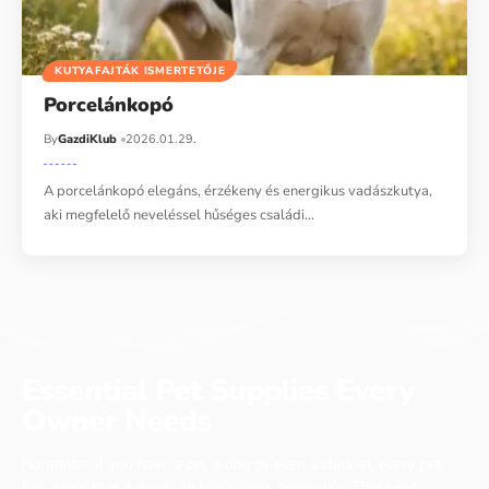
KUTYAFAJTÁK ISMERTETŐJE
Porcelánkopó
By
GazdiKlub
2026.01.29.
A porcelánkopó elegáns, érzékeny és energikus vadászkutya,
aki megfelelő neveléssel hűséges családi…
Essential Pet Supplies Every
Owner Needs
No matter if you have a cat, a dog or even a chicken, every pet
has items that it needs to live a long, happy life. These pet