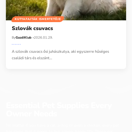
KUTYAFAJTÁK ISMERTETŐJE
Szlovák csuvacs
By
GazdiKlub
2026.01.29.
A szlovák csuvacs ősi juhászkutya, aki egyszerre hűséges
családi társ és elszánt…
Essential Pet Supplies Every
Owner Needs
No matter if you have a cat, a dog or even a chicken, every pet
has items that it needs to live a long, happy life. These pet