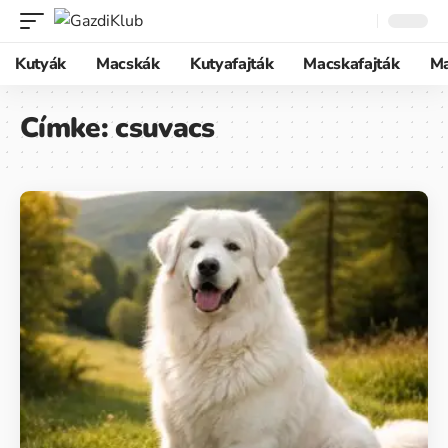
Kutyák
Macskák
Kutyafajták
Macskafajták
M
Címke:
csuvacs