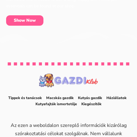
essentials can be found at our shop.
Show Now
Tippek és tanácsok
Macskás gazdik
Kutyás gazdik
Háziállatok
Kutyafajták ismertetője
Kiegészítők
Az ezen a weboldalon szereplő információk kizárólag
szórakoztatási célokat szolgálnak. Nem vállalunk