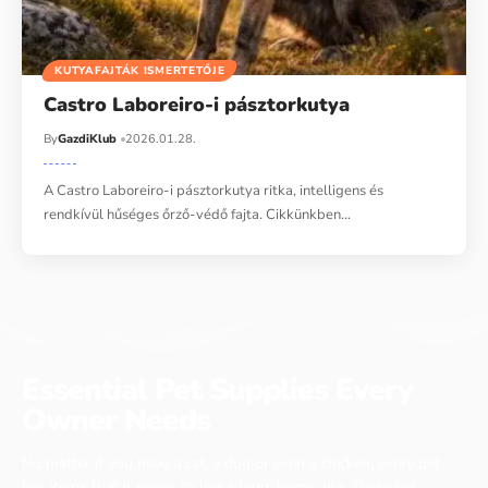
KUTYAFAJTÁK ISMERTETŐJE
Castro Laboreiro-i pásztorkutya
By
GazdiKlub
2026.01.28.
A Castro Laboreiro-i pásztorkutya ritka, intelligens és
rendkívül hűséges őrző-védő fajta. Cikkünkben…
Essential Pet Supplies Every
Owner Needs
No matter if you have a cat, a dog or even a chicken, every pet
has items that it needs to live a long, happy life. These pet