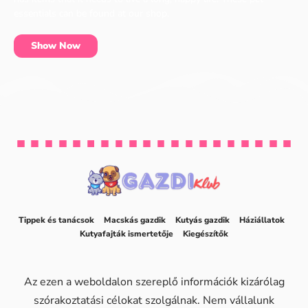
essentials can be found at our shop.
Show Now
Tippek és tanácsok
Macskás gazdik
Kutyás gazdik
Háziállatok
Kutyafajták ismertetője
Kiegészítők
Az ezen a weboldalon szereplő információk kizárólag
szórakoztatási célokat szolgálnak. Nem vállalunk