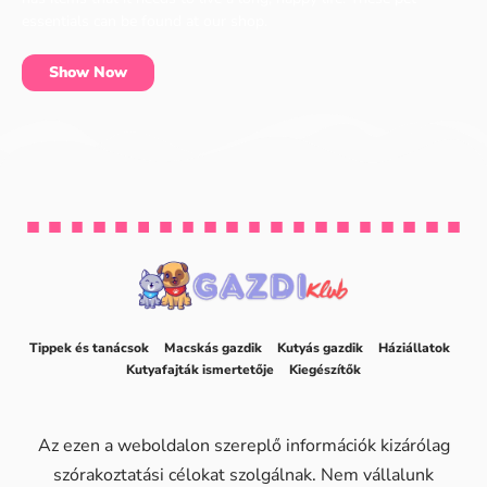
essentials can be found at our shop.
Show Now
Tippek és tanácsok
Macskás gazdik
Kutyás gazdik
Háziállatok
Kutyafajták ismertetője
Kiegészítők
Az ezen a weboldalon szereplő információk kizárólag
szórakoztatási célokat szolgálnak. Nem vállalunk