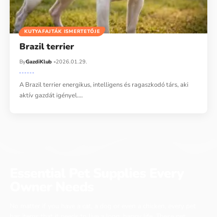
KUTYAFAJTÁK ISMERTETŐJE
Brazil terrier
By
GazdiKlub
2026.01.29.
A Brazil terrier energikus, intelligens és ragaszkodó társ, aki
aktív gazdát igényel.…
Essential Pet Supplies Every
Owner Needs
No matter if you have a cat, a dog or even a chicken, every pet
has items that it needs to live a long, happy life. These pet