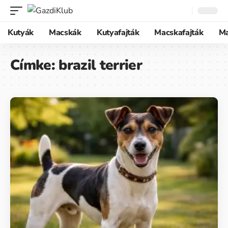
Kutyák
Macskák
Kutyafajták
Macskafajták
M
Címke:
brazil terrier