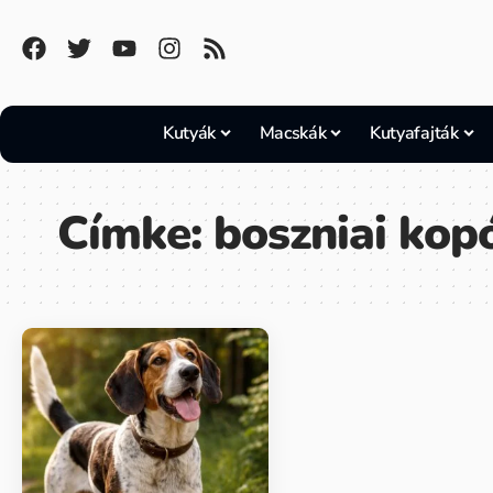
Kutyák
Macskák
Kutyafajták
Címke:
boszniai kop