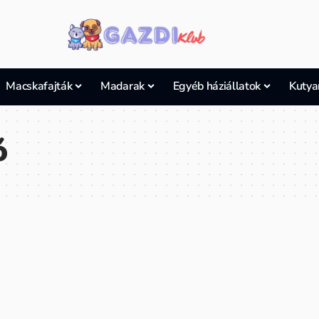
Macskafajták
Madarak
Egyéb háziállatok
Kutya
ó