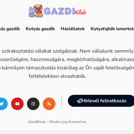
ás gazdik
Kutyás gazdik
Háziállatok
Kutyafajták ismertet
 szórakoztatási célokat szolgálnak. Nem vállalunk semmilye
ogszerűségére, hasznosságára, megbízhatóságára, alkalma
ő bármilyen támaszkodás kizárólag az Ön saját felelősségére 
feltételekben olvashatók.
Hírlevél feliratkozás
GazdiKlub – Minden jog fenntartva.