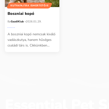
KUTYAFAJTÁK ISMERTETŐJE
Boszniai kopó
By
GazdiKlub
2026.01.29.
A boszniai kopó nemcsak kiváló
vadászkutya, hanem hűséges
családi társ is. Cikkünkben…
Essential Pet S