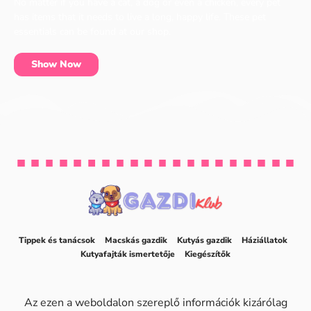
No matter if you have a cat, a dog or even a chicken, every pet
has items that it needs to live a long, happy life. These pet
essentials can be found at our shop.
Show Now
Tippek és tanácsok
Macskás gazdik
Kutyás gazdik
Háziállatok
Kutyafajták ismertetője
Kiegészítők
Az ezen a weboldalon szereplő információk kizárólag