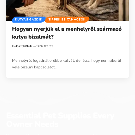
KUTYÁS GAZDIK
TIPPEK ÉS TANÁCSOK
Hogyan nyerjük el a menhelyről származó
kutya bizalmát?
By
GazdiKlub
2026.02.23.
Menhelyről fogadnál örökbe kutyát, de félsz, hogy nem sikerül
vele bizalmi kapcsolatot…
Essential Pet Supplies Every
Owner Needs