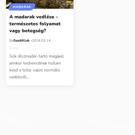
MADARAK
A madarak vedlése –
természetes folyamat
vagy betegség?
By
GazdiKlub
2026.03.14.
Sok díszmadár-tartó megijed,
amikor kedvencének hullani
kezd a tolla: vajon normális
vedlésről…