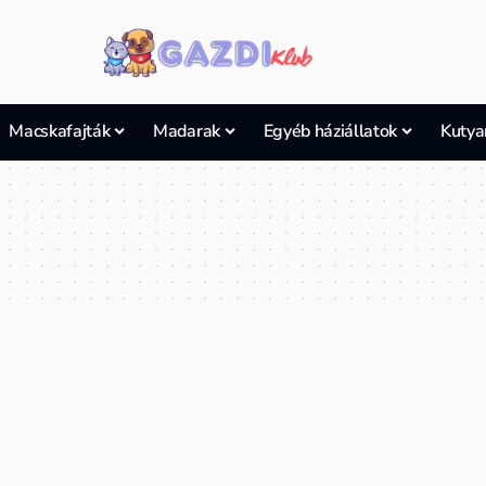
Macskafajták
Madarak
Egyéb háziállatok
Kutya