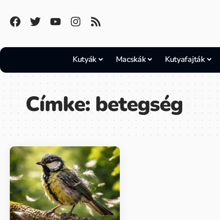
Kutyák
Macskák
Kutyafajták
Címke:
betegség