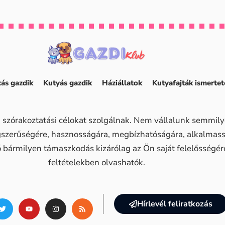
ás gazdik
Kutyás gazdik
Háziállatok
Kutyafajták ismertet
 szórakoztatási célokat szolgálnak. Nem vállalunk semmilye
ogszerűségére, hasznosságára, megbízhatóságára, alkalma
ő bármilyen támaszkodás kizárólag az Ön saját felelősségére 
feltételekben olvashatók.
Hírlevél feliratkozás