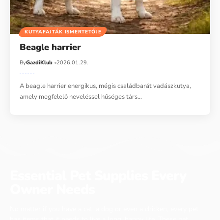
KUTYAFAJTÁK ISMERTETŐJE
Beagle harrier
By
GazdiKlub
2026.01.29.
A beagle harrier energikus, mégis családbarát vadászkutya,
amely megfelelő neveléssel hűséges társ…
Essential Pet Supplies Every
Owner Needs
No matter if you have a cat, a dog or even a chicken, every pet
has items that it needs to live a long, happy life. These pet