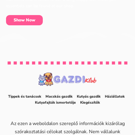
essentials can be found at our shop.
Show Now
Tippek és tanácsok
Macskás gazdik
Kutyás gazdik
Háziállatok
Kutyafajták ismertetője
Kiegészítők
Az ezen a weboldalon szereplő információk kizárólag
szórakoztatási célokat szolgálnak. Nem vállalunk