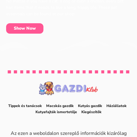
No matter if you have a cat, a dog or even a chicken, every pet
has items that it needs to live a long, happy life. These pet
essentials can be found at our shop.
Show Now
Tippek és tanácsok
Macskás gazdik
Kutyás gazdik
Háziállatok
Kutyafajták ismertetője
Kiegészítők
Az ezen a weboldalon szereplő információk kizárólag