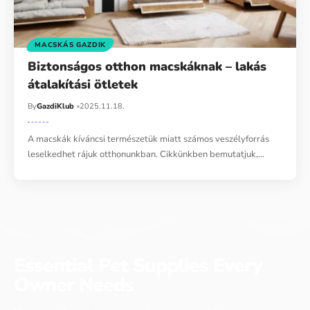
MACSKÁS GAZDIK
Biztonságos otthon macskáknak – lakás
átalakítási ötletek
By
GazdiKlub
2025.11.18.
A macskák kíváncsi természetük miatt számos veszélyforrás
leselkedhet rájuk otthonunkban. Cikkünkben bemutatjuk,…
Essential Pet Supplies Every
Owner Needs