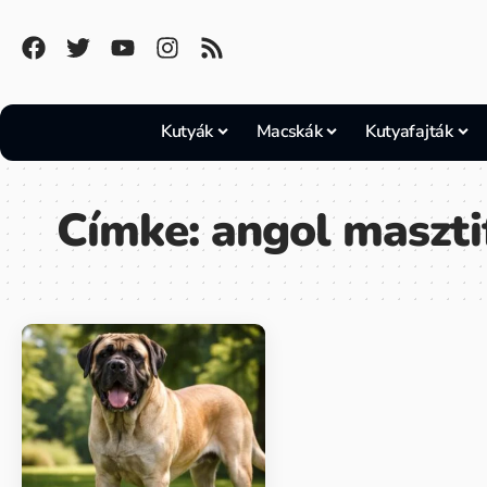
Kutyák
Macskák
Kutyafajták
Címke:
angol maszti