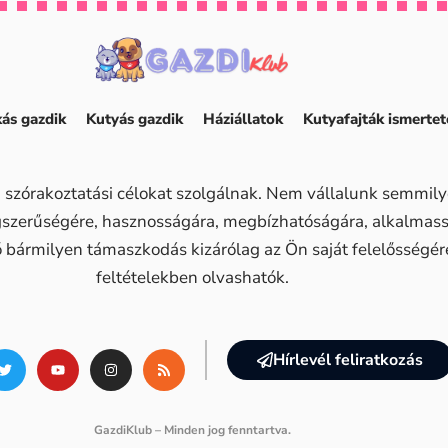
ás gazdik
Kutyás gazdik
Háziállatok
Kutyafajták ismertet
 szórakoztatási célokat szolgálnak. Nem vállalunk semmilye
ogszerűségére, hasznosságára, megbízhatóságára, alkalma
ő bármilyen támaszkodás kizárólag az Ön saját felelősségére 
feltételekben olvashatók.
Hírlevél feliratkozás
GazdiKlub – Minden jog fenntartva.