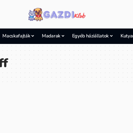
Macskafajták
Madarak
Egyéb háziállatok
Kutya
ff