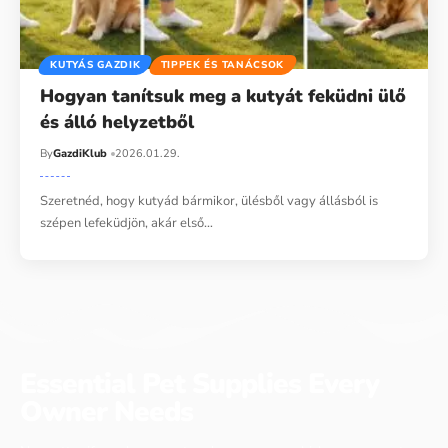
KUTYÁS GAZDIK
TIPPEK ÉS TANÁCSOK
Hogyan tanítsuk meg a kutyát feküdni ülő
és álló helyzetből
By
GazdiKlub
2026.01.29.
Szeretnéd, hogy kutyád bármikor, ülésből vagy állásból is
szépen lefeküdjön, akár első…
Essential Pet Supplies Every
Owner Needs