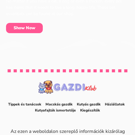
No matter if you have a cat, a dog or even a chicken, every pet
has items that it needs to live a long, happy life. These pet
essentials can be found at our shop.
Show Now
Tippek és tanácsok
Macskás gazdik
Kutyás gazdik
Háziállatok
Kutyafajták ismertetője
Kiegészítők
Az ezen a weboldalon szereplő információk kizárólag