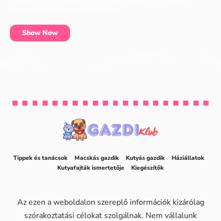
essentials can be found at our shop.
Show Now
Tippek és tanácsok
Macskás gazdik
Kutyás gazdik
Háziállatok
Kutyafajták ismertetője
Kiegészítők
Az ezen a weboldalon szereplő információk kizárólag
szórakoztatási célokat szolgálnak. Nem vállalunk