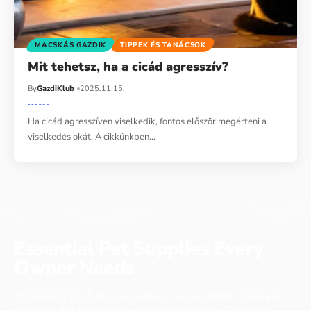
MACSKÁS GAZDIK
TIPPEK ÉS TANÁCSOK
Mit tehetsz, ha a cicád agresszív?
By
GazdiKlub
2025.11.15.
Ha cicád agresszíven viselkedik, fontos először megérteni a
viselkedés okát. A cikkünkben…
Essential Pet Supplies Every
Owner Needs
No matter if you have a cat, a dog or even a chicken, every pet
has items that it needs to live a long, happy life. These pet