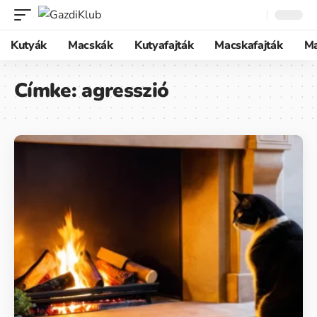
Kutyák
Macskák
Kutyafajták
Macskafajták
M
Címke:
agresszió