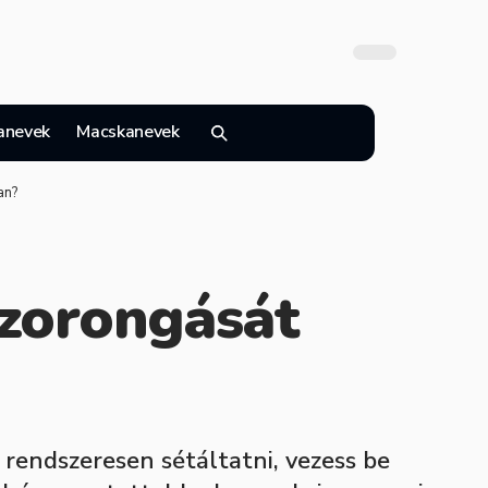
anevek
Macskanevek
an?
zorongását
 rendszeresen sétáltatni, vezess be