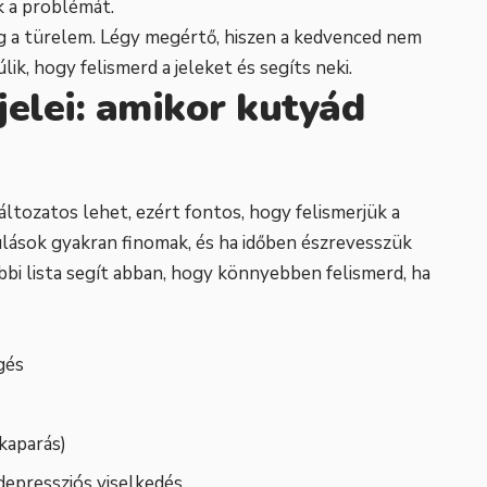
k a problémát.
g a türelem. Légy megértő, hiszen a kedvenced nem
lik, hogy felismerd a jeleket és segíts neki.
jelei: amikor kutyád
ltozatos lehet, ezért fontos, hogy felismerjük a
ulások gyakran finomak, és ha időben észrevesszük
bbi lista segít abban, hogy könnyebben felismerd, ha
gés
kaparás)
depressziós viselkedés