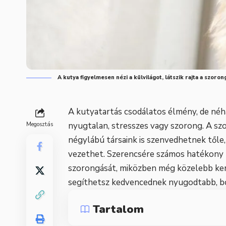
A kutya figyelmesen nézi a külvilágot, látszik rajta a szoron
A kutyatartás csodálatos élmény, de né
nyugtalan, stresszes vagy szorong. A s
Megosztás
négylábú társaink is szenvedhetnek tőle,
vezethet. Szerencsére számos hatékony 
szorongását, miközben még közelebb ker
segíthetsz kedvencednek nyugodtabb, bo
Tartalom