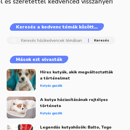
l és szeretettel kedvenced visszanyeri
Keresés a kedvenc témák között…
Mások ezt olvasták
Híres kutyák, akik megváltoztatták
a történelmet
Kutyás gazdik
A kutya háziasításának rejtélyes
története
Kutyás gazdik
Legendás kutyahősök: Balto, Togo