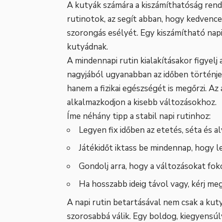
A kutyák számára a kiszámíthatóság ren
rutinotok, az segít abban, hogy kedvence
szorongás esélyét. Egy kiszámítható napi
kutyádnak.
A mindennapi rutin kialakításakor figyelj a
nagyjából ugyanabban az időben történje
hanem a fizikai egészségét is megőrzi. 
alkalmazkodjon a kisebb változásokhoz.
Íme néhány tipp a stabil napi rutinhoz:
Legyen fix időben az etetés, séta és a
Játékidőt iktass be mindennap, hogy l
Gondolj arra, hogy a változásokat fo
Ha hosszabb ideig távol vagy, kérj meg
A napi rutin betartásával nem csak a ku
szorosabbá válik. Egy boldog, kiegyensúl