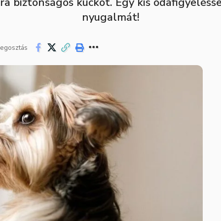
a biztonságos kuckót. Egy kis odafigyelésse
nyugalmát!
egosztás