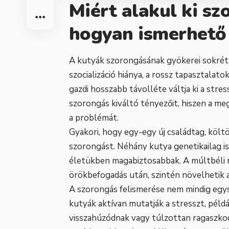
Miért alakul ki sz
hogyan ismerhető 
A kutyák szorongásának gyökerei sokrétű
szocializáció hiánya, a rossz tapasztalat
gazdi hosszabb távolléte váltja ki a stre
szorongás kiváltó tényezőit, hiszen a meg
a problémát.
Gyakori, hogy egy-egy új családtag, költöz
szorongást. Néhány kutya genetikailag i
életükben magabiztosabbak. A múltbéli r
örökbefogadás után, szintén növelhetik a
A szorongás felismerése nem mindig egys
kutyák aktívan mutatják a stresszt, pél
visszahúzódnak vagy túlzottan ragaszkod