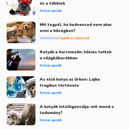
és a többiek
Kutyás gazdik
Mit tegyél, ha kedvenced nem akar
enni a hőségben?
Háziállatok
Tippek és tanácsok
Kutyák a harcmezőn: hősies tettek
a világháborúkban
Kutyás gazdik
Az első kutya az űrben: Lajka
tragikus története
Kutyás gazdik
A kutyák intelligenciája: mit mond a
tudomány?
Kutyás gazdik