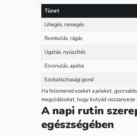
Tünet
Lihegés, remegés
Rombolás, rágás
Ugatás, nyüszítés
Elvonulás, apátia
Szobatisztasági gond
Ha felismered ezeket a jeleket, gyorsabba
megoldásokat, hogy kutyád visszanyerje 
A napi rutin szere
egészségében