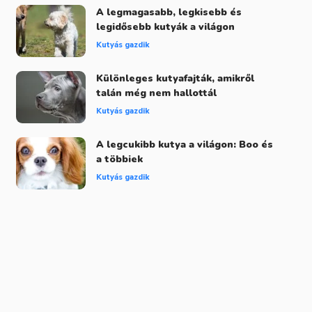
A legmagasabb, legkisebb és
legidősebb kutyák a világon
Kutyás gazdik
Különleges kutyafajták, amikről
talán még nem hallottál
Kutyás gazdik
A legcukibb kutya a világon: Boo és
a többiek
Kutyás gazdik