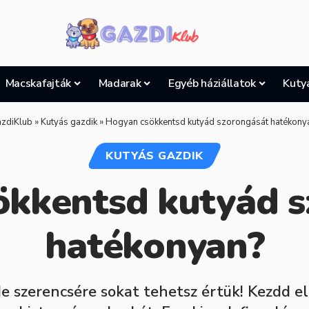
Macskafajták
Madarak
Egyéb háziállatok
Kuty
zdiKlub
»
Kutyás gazdik
»
Hogyan csökkentsd kutyád szorongását hatékony
KUTYÁS GAZDIK
ökkentsd kutyád s
hatékonyan?
e szerencsére sokat tehetsz értük! Kezdd el