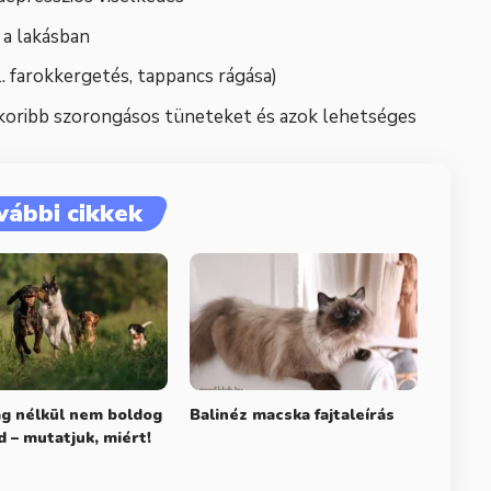
 a lakásban
. farokkergetés, tappancs rágása)
yakoribb szorongásos tüneteket és azok lehetséges
vábbi cikkek
g nélkül nem boldog
Balinéz macska fajtaleírás
d – mutatjuk, miért!