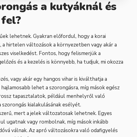
orongás a kutyáknál és
fel?
ek lehetnek. Gyakran előfordul, hogy a korai
ok, a hirtelen változások a környezetben vagy akár a
sszes viselkedést. Fontos, hogy felismerjük a
előzés és a kezelés is könnyebb, ha tudjuk, mi okozza
és, vagy akár egy hangos vihar is kiválthatja a
s hajlamosabb lehet a szorongásra, míg mások egész
ossz tapasztalatok, például menhelyről való
 szorongás kialakulásának esélyét.
zerű, mert a jelek változatosak lehetnek. Egyes
dául ugatnak vagy rombolnak, míg mások inkább
óvá válnak. Az apró változásokra való odafigyelés