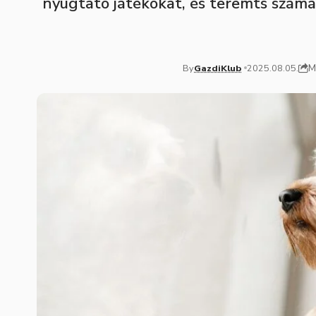
nyugtató játékokat, és teremts számár
M
By
GazdiKlub
2025.08.05.