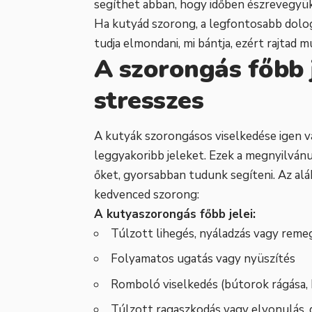
segíthet abban, hogy időben észrevegyü
Ha kutyád szorong, a legfontosabb dolo
tudja elmondani, mi bántja, ezért rajtad mú
A szorongás főbb 
stresszes
A kutyák szorongásos viselkedése igen vá
leggyakoribb jeleket. Ezek a megnyilván
őket, gyorsabban tudunk segíteni. Az alá
kedvenced szorong:
A kutyaszorongás főbb jelei:
Túlzott lihegés, nyáladzás vagy reme
Folyamatos ugatás vagy nyüszítés
Romboló viselkedés (bútorok rágása, 
Túlzott ragaszkodás vagy elvonulás, 