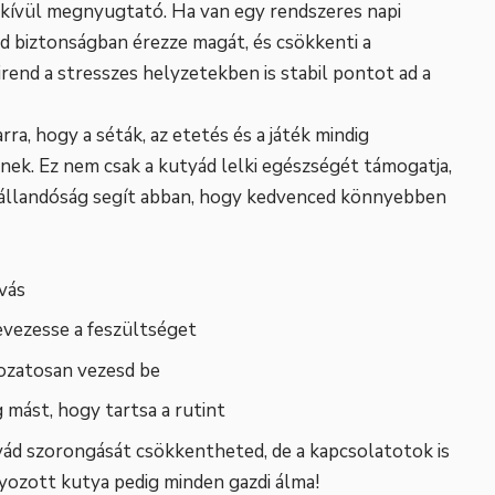
dkívül megnyugtató. Ha van egy rendszeres napi
d biztonságban érezze magát, és csökkenti a
rend a stresszes helyzetekben is stabil pontot ad a
rra, hogy a séták, az etetés és a játék mindig
nek. Ez nem csak a kutyád lelki egészségét támogatja,
Az állandóság segít abban, hogy kedvenced könnyebben
lvás
evezesse a feszültséget
kozatosan vezesd be
 mást, hogy tartsa a rutint
tyád szorongását csökkentheted, de a kapcsolatotok is
yozott kutya pedig minden gazdi álma!