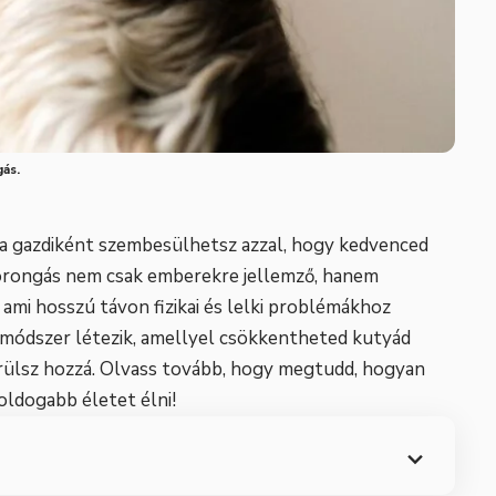
gás.
ha gazdiként szembesülhetsz azzal, hogy kedvenced
zorongás nem csak emberekre jellemző, hanem
 ami hosszú távon fizikai és lelki problémákhoz
módszer létezik, amellyel csökkentheted kutyád
ülsz hozzá. Olvass tovább, hogy megtudd, hogyan
ldogabb életet élni!