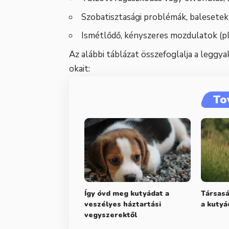
Szobatisztasági problémák, balesetek
Ismétlődő, kényszeres mozdulatok (pl
Az alábbi táblázat összefoglalja a legg
okait:
To
Így óvd meg kutyádat a
Társasá
veszélyes háztartási
a kutyá
vegyszerektől