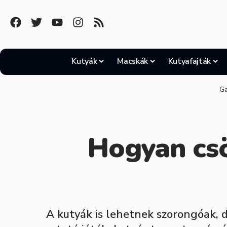
Kutyák
Macskák
Kutyafajták
Ga
Hogyan cs
A kutyák is lehetnek szorongóak, d